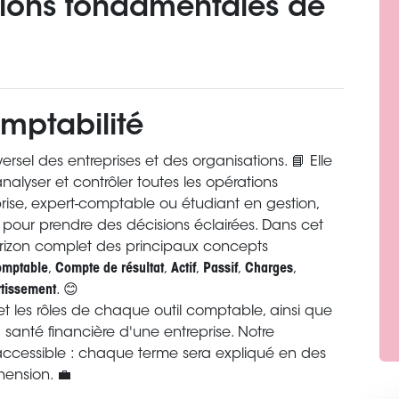
ions fondamentales de
omptabilité
rsel des entreprises et des organisations. 📘 Elle
analyser et contrôler toutes les opérations
prise, expert-comptable ou étudiant en gestion,
l pour prendre des décisions éclairées. Dans cet
orizon complet des principaux concepts
omptable
,
Compte de résultat
,
Actif
,
Passif
,
Charges
,
tissement
. 😊
 et les rôles de chaque outil comptable, ainsi que
santé financière d'une entreprise. Notre
 accessible : chaque terme sera expliqué en des
hension. 💼