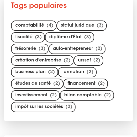
Tags populaires
comptabilité
(4)
statut juridique
(3)
fiscalité
(3)
diplôme d'État
(3)
trésorerie
(3)
auto-entrepreneur
(2)
création d'entreprise
(2)
urssaf
(2)
business plan
(2)
formation
(2)
études de santé
(2)
financement
(2)
investissement
(2)
bilan comptable
(2)
impôt sur les sociétés
(2)